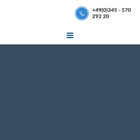
Zum
+49(0)345 - 570
Inhalt
292 20
springen