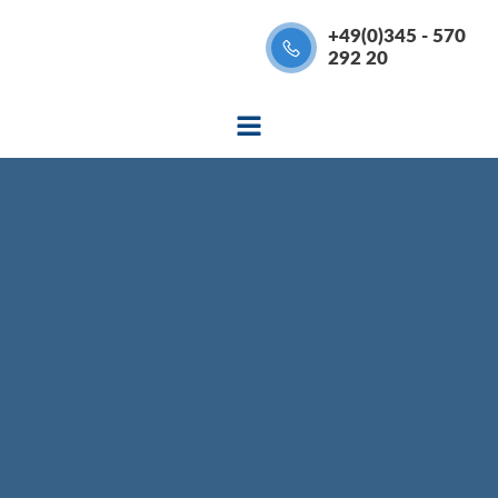
Zum
+49(0)345 - 570
Inhalt
292 20
springen