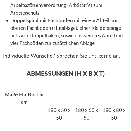
Arbeitsstättenverordnung (ArbStättV) zum
Arbeitsschutz
Doppelspind mit Fachböden
mit einem Abteil und
oberen Fachboden (Hutablage), einer Kleiderstange
mit zwei Doppelhaken, sowie ein weiteres Abteil mit
vier Fachböden zur zusätzlichen Ablage
Individuelle Wünsche? Sprechen Sie uns gerne an.
ABMESSUNGEN (H X B X T)
Maße H x B x T in
cm
180 x 50 x
180 x 60 x
180 x 80 x
50
50
50