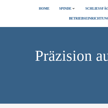
Zum
Inhalt
HOME
SPINDE
SCHLIESSFÄC
springen
BETRIEBSEINRICHTUN
Präzision a