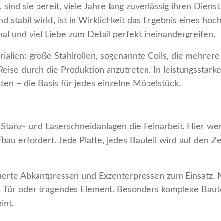
nd sie bereit, viele Jahre lang zuverlässig ihren Dienst
nd stabil wirkt, ist in Wirklichkeit das Ergebnis eines 
 und viel Liebe zum Detail perfekt ineinandergreifen.
ialien: große Stahlrollen, sogenannte Coils, die mehrer
e Reise durch die Produktion anzutreten. In leistungssta
en – die Basis für jedes einzelne Möbelstück.
tanz- und Laserschneidanlagen die Feinarbeit. Hier w
fbau erfordert. Jede Platte, jedes Bauteil wird auf den 
te Abkantpressen und Exzenterpressen zum Einsatz. Mit
, Tür oder tragendes Element. Besonders komplexe Baute
int.