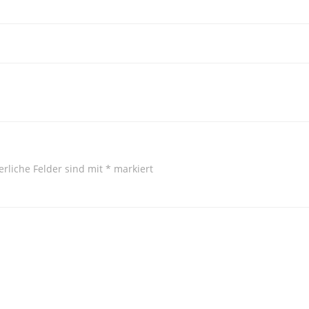
Beitragsnavi
erliche Felder sind mit
*
markiert