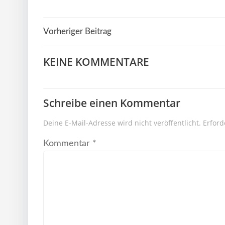
Beitragsnavigation
Vorheriger Beitrag
KEINE KOMMENTARE
Schreibe einen Kommentar
Deine E-Mail-Adresse wird nicht veröffentlicht.
Erford
Kommentar
*