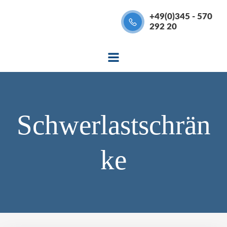
Zum
+49(0)345 - 570
Inhalt
292 20
springen
Schwerlastschrän
ke