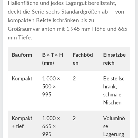
Hallenfläche und jedes Lagergut bereitsteht,
deckt die Serie sechs Standardgrößen ab — von
kompakten Beistellschränken bis zu
Großraumvarianten mit 1.945 mm Höhe und 665
mm Tiefe.
Bauform
B × T × H
Fachböd
Einsatzbe
(mm)
en
reich
Kompakt
1.000 ×
2
Beistellsc
500 ×
hrank,
995
schmale
Nischen
Kompakt
1.000 ×
2
Voluminö
+ tief
665 ×
se
995
Lagerung