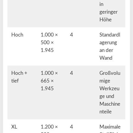
in
geringer
Höhe
Hoch
1.000 ×
4
Standardl
500 ×
agerung
1.945
an der
Wand
Hoch +
1.000 ×
4
Großvolu
tief
665 ×
mige
1.945
Werkzeu
ge und
Maschine
nteile
XL
1.200 ×
4
Maximale