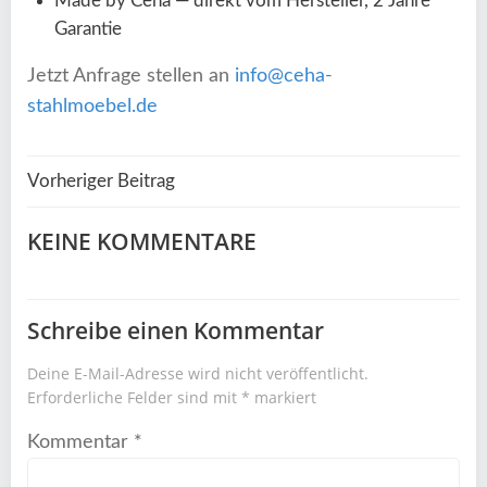
Made by Ceha — direkt vom Hersteller, 2 Jahre
Garantie
Jetzt Anfrage stellen an
info@ceha-
stahlmoebel.de
Beitragsnavigation
Vorheriger Beitrag
KEINE KOMMENTARE
Schreibe einen Kommentar
Deine E-Mail-Adresse wird nicht veröffentlicht.
Erforderliche Felder sind mit
*
markiert
Kommentar
*